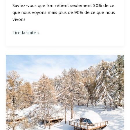
Saviez-vous que l’on retient seulement 30% de ce
que nous voyons mais plus de 90% de ce que nous
vivons
Hébergement
Lire la suite »
insolite
&
expérience
client
:
le
combo
gagnant