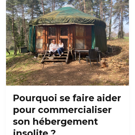
pour
ses
hébergements
insolites
Pourquoi se faire aider
pour commercialiser
son hébergement
insolite ?