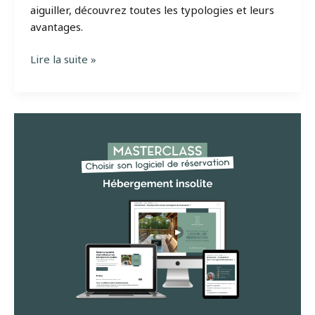
aiguiller, découvrez toutes les typologies et leurs
avantages.
Quelle
Lire la suite »
typologie
choisir
quand
on
veut
créer
son
hébergement
insolite
?