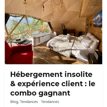
rédacteur
web
tourisme ?
Hébergement insolite
& expérience client : le
combo gagnant
Blog
,
Tendances
Tendances