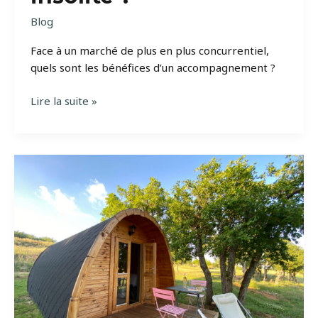
Blog
Face à un marché de plus en plus concurrentiel,
quels sont les bénéfices d’un accompagnement ?
Pourquoi
Lire la suite »
se
faire
aider
pour
commercialiser
son
hébergement
insolite
?