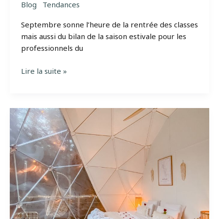
Blog
Tendances
Septembre sonne l’heure de la rentrée des classes
mais aussi du bilan de la saison estivale pour les
professionnels du
Bilan
Lire la suite »
de
la
saison
estivale
2022
pour
l’hébergement
insolite