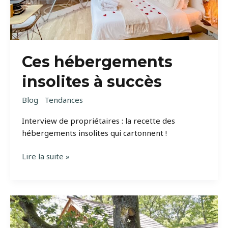
Ces hébergements
insolites à succès
Blog
Tendances
Interview de propriétaires : la recette des
hébergements insolites qui cartonnent !
Ces
Lire la suite »
hébergements
insolites
à
succès