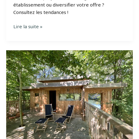
établissement ou diversifier votre offre ?
Consultez les tendances !
Top
Lire la suite »
10
des
typologies
d’hébergements
insolites
tendance