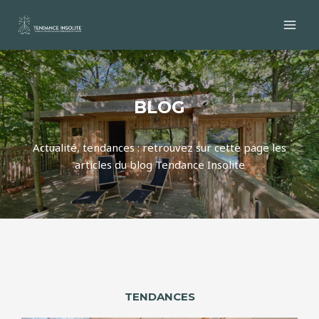
Aller
au
MAI
contenu
MEN
BLOG
Actualité, tendances : retrouvez sur cette page les
articles du blog Tendance Insolite
TENDANCES